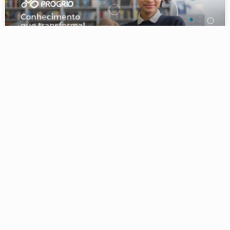
PROGRID: conhecimento gratuito para
as filiadas da Confebras
A formação de lideranças e o compromisso com a
educação financeira estão entre nossas prioridades. Por
isso, temos orgulho de ver o sucesso alcançado nos
LEIA MAIS »
11 de fevereiro de 2022
Nenhum comentário