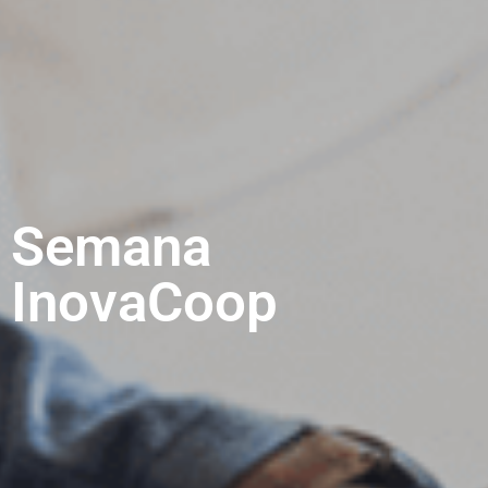
Semana
InovaCoop