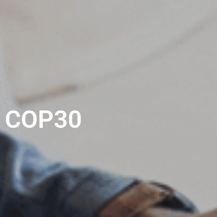
COP30