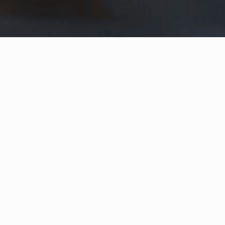
Home
Conteúdos Recentes
#VemCooperar
Uma data reservada para revelar a força do movimento
cooperativo em variados setores da economia e nas comunidades.
A cada edição do Dia C, um slogan/tema é lançado para expressar o
sentido unilateral das ações. Em 2017 o Dia de Cooperar foi regido
pelo mote
“Atitudes simples movem o mundo”
, para conduzir a