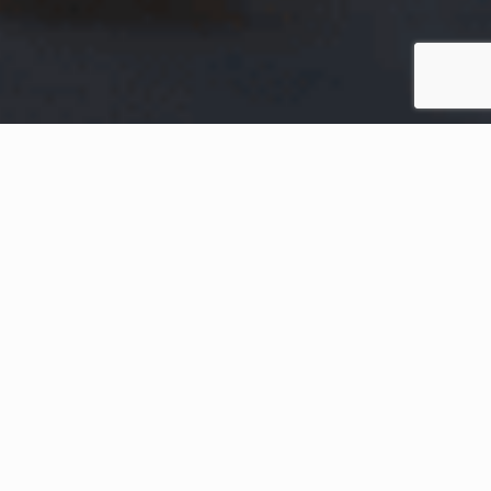
Home
Conteúdos Recentes
Prêmio Concred Verde: O
Cooperativismo Financeiro e
seus compromissos com a
sustentabilidade!