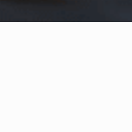
Home
Conteúdos Recentes
Confebras convida filiadas para
Assembleias no dia 26 de abril
O Cooperativismo de Crédito é um movimento que leva prosperidade
e desenvolvimento social a um número crescente de brasileiros em
todos os recantos do País. E a Confebras, como entidade
suprassistêmica, reúne mais 6,4 milhões de associados indiretos do