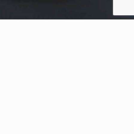
Home
Conteúdos Recentes
Inscrições para o intercâmbio
Vale do Silício vão até quarta-
feira (dia 28/08)
No final da década de 50, empresas do ramo científico e tecnológico
passaram a migrar para uma região específica da Califórnia, ao
sudoeste dos Estados Unidos. Queriam fomentar pesquisas,