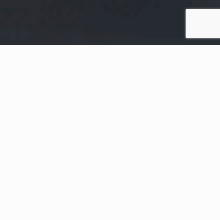
Home
Conteúdos Recentes
Dia Internacional das
Cooperativas de Crédito (DICC):
uma data para comemorar
No fim dos anos 1940, quando o mundo ainda se recuperava das
cicatrizes deixadas pela Segunda Guerra Mundial, alguns