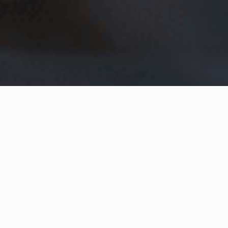
Home
Conteúdos Recentes
Confebras EaD: conhecimento
sem sair de casa