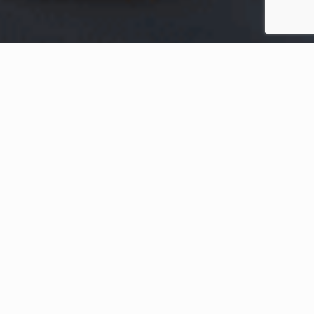
Home
Conteúdos Recentes
Confebras abre inscrições para
intercâmbio em Montabaur, na
Alemanha
Estão abertas as inscrições para o Programa de Intercâmbio
Confebras a um dos três maiores sistemas de cooperativas de
crédito do mundo: o alemão. Entre os dias 18 e 26 de outubro, os