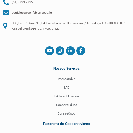
(61) 3323-2335
confebras@confebras.coop.br
SBS, Qd. 02 Bloco “E”, Ed. Prime Business Convenience, 15º andar, sala 1.503, SBS Q. 2
Asa Sul, Brasília/DF, CEP: 70070-120
Nossos Serviços
Intercâmbio
EAD
Editora / Livraria
CooperaEduca
BureauCoop
Panorama do Cooperativismo