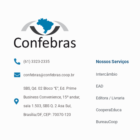
Nossos Serviços
(61) 3323-2335
Intercâmbio
confebras@confebras.coop.br
EAD
SBS, Qd. 02 Bloco “E”, Ed. Prime
Business Convenience, 15º andar,
Editora / Livraria
sala 1.503, SBS Q. 2 Asa Sul,
CooperaEduca
Brasília/DF, CEP: 70070-120
BureauCoop