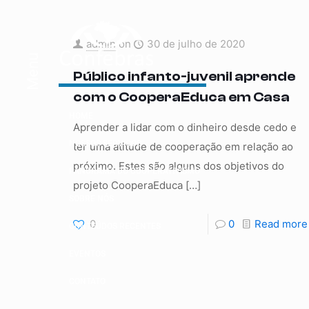
admin
on
30 de julho de 2020
Menu
Público infanto-juvenil aprende
com o CooperaEduca em Casa
HOME
Aprender a lidar com o dinheiro desde cedo e
NOSSOS SERVIÇOS
ter uma atitude de cooperação em relação ao
próximo. Estes são alguns dos objetivos do
PANORAMA DO COOPERATIVISMO
projeto CooperaEduca
[…]
SOBRE NÓS
0
0
Read more
CONTEÚDOS RECENTES
EVENTOS
CONTATO