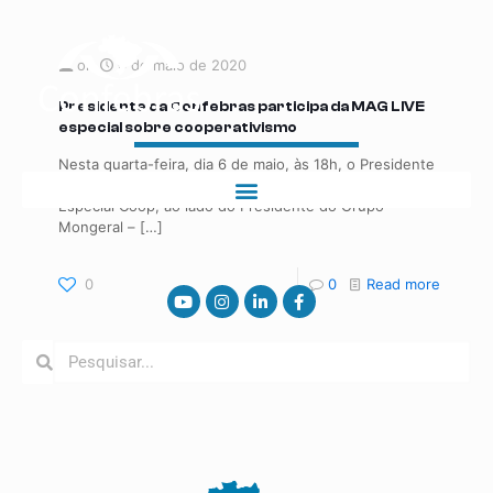
on
6 de maio de 2020
Presidente da Confebras participa da MAG LIVE
especial sobre cooperativismo
Nesta quarta-feira, dia 6 de maio, às 18h, o Presidente
da Confebras, Kedson Macedo, estará na MAG LIVE –
Especial Coop, ao lado do Presidente do Grupo
Mongeral –
[…]
0
0
Read more