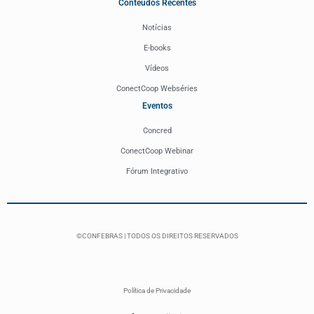
Conteúdos Recentes
Notícias
E-books
Vídeos
ConectCoop Webséries
Eventos
Concred
ConectCoop Webinar
Fórum Integrativo
©CONFEBRAS | TODOS OS DIREITOS RESERVADOS
Política de Privacidade