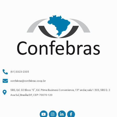
(61) 3323-2335
confebras@confebras.coop.br
SBS, Qd. 02 Bloco “E”, Ed. Prime Business Convenience, 15º andar, sala 1.503, SBS Q. 2
Asa Sul, Brasília/DF, CEP: 70070-120