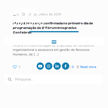
on
2 de setembro de 2019
Meiry é presença confirmada no primeiro dia de
programação do 2º Fórum Integrativo
Confebras
O currículo de Meiry Kamia é plural: de psicóloga a
mestra em Administração de Empresas, de consultora
organizacional a assessora em gestão de Recursos
Humanos, de
[…]
0
0
Read more